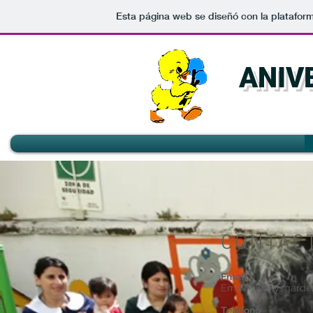
Esta página web se diseñó con la platafor
DUCKY'S
GARDEN
ANIV
CONTAC
Email
Email:
duckysgarde
Teléfono